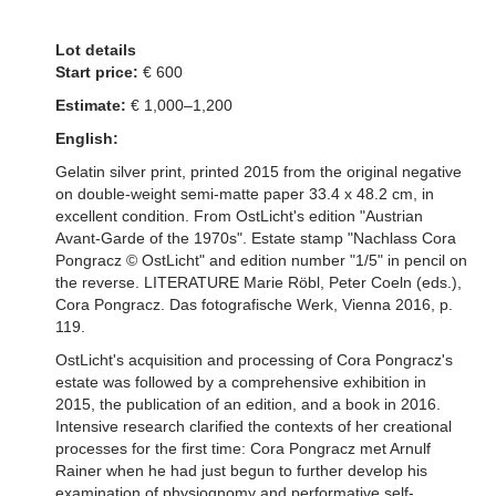
Lot details
Start price:
€ 600
Estimate:
€ 1,000–1,200
English:
Gelatin silver print, printed 2015 from the original negative
on double-weight semi-matte paper 33.4 x 48.2 cm, in
excellent condition. From OstLicht's edition "Austrian
Avant-Garde of the 1970s". Estate stamp "Nachlass Cora
Pongracz © OstLicht" and edition number "1/5" in pencil on
the reverse. LITERATURE Marie Röbl, Peter Coeln (eds.),
Cora Pongracz. Das fotografische Werk, Vienna 2016, p.
119.
OstLicht's acquisition and processing of Cora Pongracz's
estate was followed by a comprehensive exhibition in
2015, the publication of an edition, and a book in 2016.
Intensive research clarified the contexts of her creational
processes for the first time: Cora Pongracz met Arnulf
Rainer when he had just begun to further develop his
examination of physiognomy and performative self-