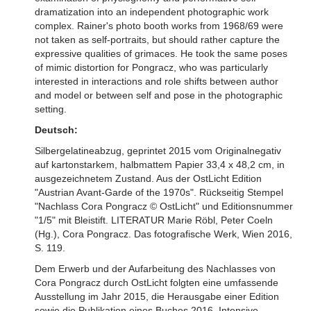
dramatization into an independent photographic work
complex. Rainer's photo booth works from 1968/69 were
not taken as self-portraits, but should rather capture the
expressive qualities of grimaces. He took the same poses
of mimic distortion for Pongracz, who was particularly
interested in interactions and role shifts between author
and model or between self and pose in the photographic
setting.
Deutsch:
Silbergelatineabzug, geprintet 2015 vom Originalnegativ
auf kartonstarkem, halbmattem Papier 33,4 x 48,2 cm, in
ausgezeichnetem Zustand. Aus der OstLicht Edition
"Austrian Avant-Garde of the 1970s". Rückseitig Stempel
"Nachlass Cora Pongracz © OstLicht" und Editionsnummer
"1/5" mit Bleistift. LITERATUR Marie Röbl, Peter Coeln
(Hg.), Cora Pongracz. Das fotografische Werk, Wien 2016,
S. 119.
Dem Erwerb und der Aufarbeitung des Nachlasses von
Cora Pongracz durch OstLicht folgten eine umfassende
Ausstellung im Jahr 2015, die Herausgabe einer Edition
sowie die Publikation eines Buches 2016. Intensive