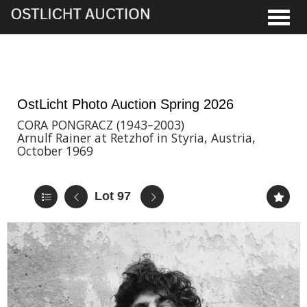
Toggle
28th May, 2026 16:00
OstLicht Photo Auction Spring 2026
CORA PONGRACZ (1943–2003)
Arnulf Rainer at Retzhof in Styria, Austria,
October 1969
Lot 97