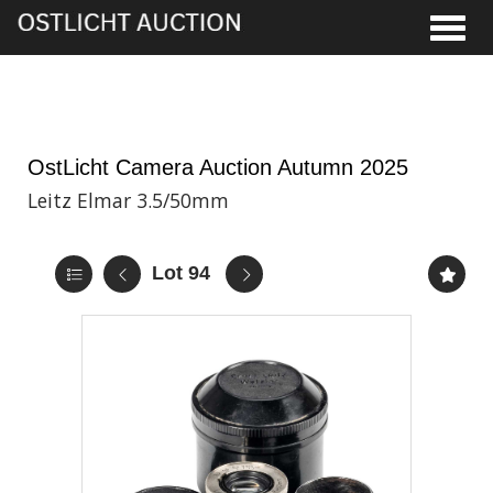
Toggle
21st Nov, 2025 11:00
OstLicht Camera Auction Autumn 2025
Leitz Elmar 3.5/50mm
Lot 94