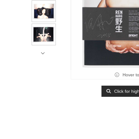
Hover t
Click for hig