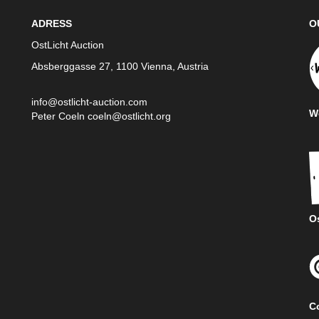
ADRESS
O
OstLicht Auction
Absberggasse 27, 1100 Vienna, Austria
info@ostlicht-auction.com
We
Peter Coeln
coeln@ostlicht.org
Os
C