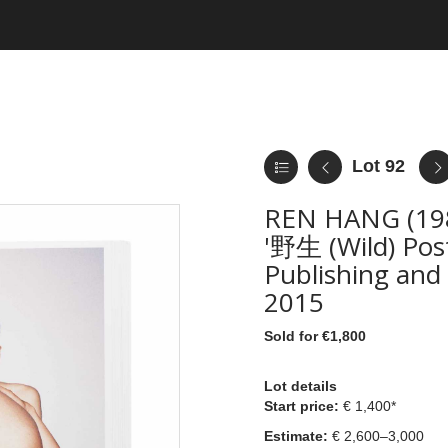
Lot 92
REN HANG (19
'野生 (Wild) Pos
Publishing and 
2015
Sold for €1,800
Lot details
Start price:
€ 1,400*
Estimate:
€ 2,600–3,000