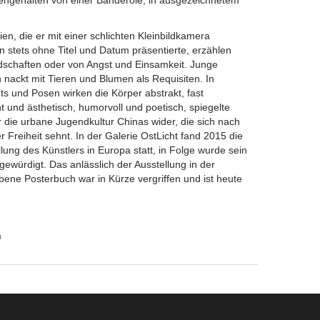
engehalten von einer Banderole, in ausgezeichnetem
n, die er mit einer schlichten Kleinbildkamera
 stets ohne Titel und Datum präsentierte, erzählen
schaften oder von Angst und Einsamkeit. Junge
nackt mit Tieren und Blumen als Requisiten. In
 und Posen wirken die Körper abstrakt, fast
t und ästhetisch, humorvoll und poetisch, spiegelte
r die urbane Jugendkultur Chinas wider, die sich nach
er Freiheit sehnt. In der Galerie OstLicht fand 2015 die
lung des Künstlers in Europa statt, in Folge wurde sein
 gewürdigt. Das anlässlich der Ausstellung in der
ene Posterbuch war in Kürze vergriffen und ist heute
.
m