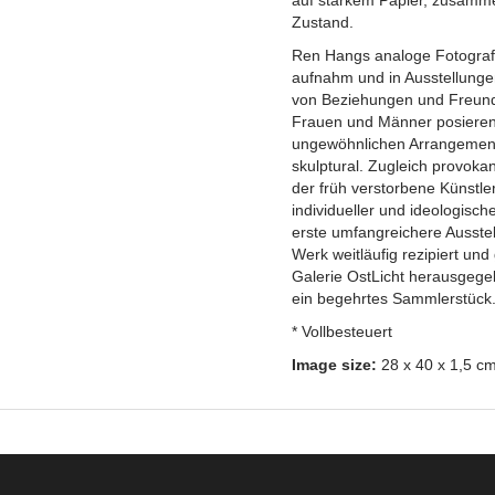
auf starkem Papier, zusamm
Zustand.
Ren Hangs analoge Fotografie
aufnahm und in Ausstellungen
von Beziehungen und Freund
Frauen und Männer posieren 
ungewöhnlichen Arrangements
skulptural. Zugleich provokan
der früh verstorbene Künstle
individueller und ideologisch
erste umfangreichere Ausstel
Werk weitläufig rezipiert und
Galerie OstLicht herausgegeb
ein begehrtes Sammlerstück
* Vollbesteuert
Image size:
28 x 40 x 1,5 c