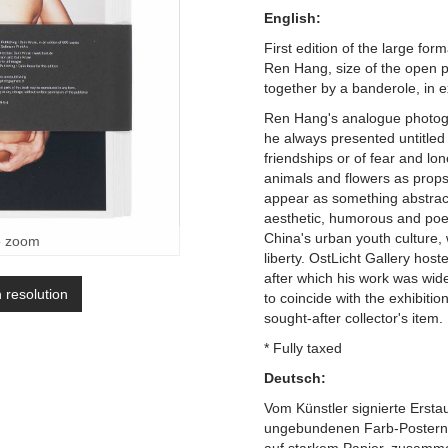
English:
First edition of the large fo
Ren Hang, size of the open p
together by a banderole, in e
Ren Hang's analogue photogr
he always presented untitled 
friendships or of fear and 
animals and flowers as prop
appear as something abstract
aesthetic, humorous and poeti
China's urban youth culture, 
o zoom
liberty. OstLicht Gallery hoste
after which his work was wid
h resolution
to coincide with the exhibitio
sought-after collector's item.
* Fully taxed
Deutsch:
Vom Künstler signierte Ers
ungebundenen Farb-Postern,