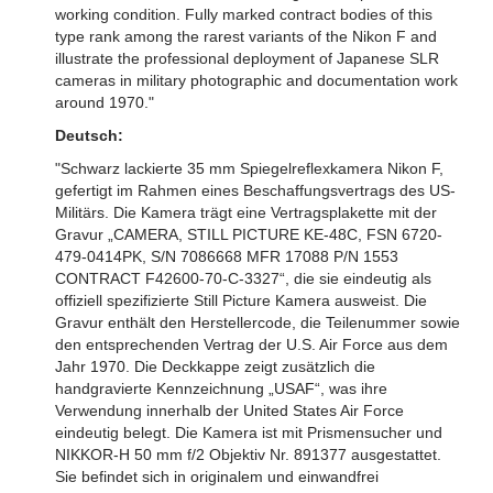
working condition. Fully marked contract bodies of this
type rank among the rarest variants of the Nikon F and
illustrate the professional deployment of Japanese SLR
cameras in military photographic and documentation work
around 1970."
Deutsch:
"Schwarz lackierte 35 mm Spiegelreflexkamera Nikon F,
gefertigt im Rahmen eines Beschaffungsvertrags des US-
Militärs. Die Kamera trägt eine Vertragsplakette mit der
Gravur „CAMERA, STILL PICTURE KE-48C, FSN 6720-
479-0414PK, S/N 7086668 MFR 17088 P/N 1553
CONTRACT F42600-70-C-3327“, die sie eindeutig als
offiziell spezifizierte Still Picture Kamera ausweist. Die
Gravur enthält den Herstellercode, die Teilenummer sowie
den entsprechenden Vertrag der U.S. Air Force aus dem
Jahr 1970. Die Deckkappe zeigt zusätzlich die
handgravierte Kennzeichnung „USAF“, was ihre
Verwendung innerhalb der United States Air Force
eindeutig belegt. Die Kamera ist mit Prismensucher und
NIKKOR-H 50 mm f/2 Objektiv Nr. 891377 ausgestattet.
Sie befindet sich in originalem und einwandfrei