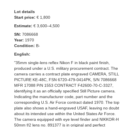
Lot details
Start price:
€ 1,800
Estimate:
€ 3,600–4,500
SN:
7086668
Year:
1970
Condition:
B-
English:
"35mm single-lens reflex Nikon F in black paint finish,
produced under a U.S. military procurement contract. The
camera carries a contract plate engraved CAMERA, STILL
PICTURE KE-48C, FSN 6720-479-0414PK, S/N 7086668
MFR 17088 P/N 1553 CONTRACT F42600-70-C-3327,
identifying it as an officially specified Still Picture camera.
Indicating the manufacturer code, part number and the
corresponding U.S. Air Force contract dated 1970. The top
plate also shows a hand-engraved USAF, leaving no doubt
about its intended use within the United States Air Force.
The camera equipped with eye level finder and NIKKOR-H
50mm f/2 lens no. 891377 is in original and perfect