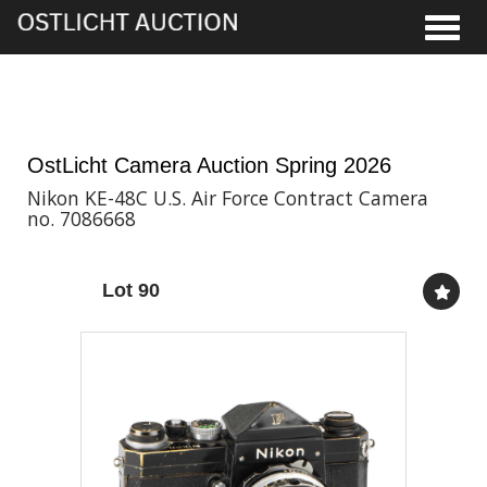
Toggle
28th May, 2026 11:00
OstLicht Camera Auction Spring 2026
Nikon KE-48C U.S. Air Force Contract Camera
no. 7086668
Lot 90