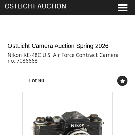
Toggle
28th May, 2026 11:00
OstLicht Camera Auction Spring 2026
Nikon KE-48C U.S. Air Force Contract Camera
no. 7086668
Lot 90