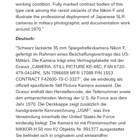
working condition. Fully marked contract bodies of this
type rank among the rarest variants of the Nikon F and
illustrate the professional deployment of Japanese SLR
cameras in military photographic and documentation work
around 1970."
Deutsch:
"Schwarz lackierte 35 mm Spiegelreflexkamera Nikon F,
gefertigt im Rahmen eines Beschaffungsvertrags des US-
Militärs. Die Kamera trägt eine Vertragsplakette mit der
Gravur „CAMERA, STILL PICTURE KE-48C, FSN 6720-
479-0414PK, S/N 7086668 MFR 17088 P/N 1553
CONTRACT F42600-70-C-3327“, die sie eindeutig als
offiziell spezifizierte Still Picture Kamera ausweist. Die
Gravur enthält den Herstellercode, die Teilenummer sowie
den entsprechenden Vertrag der U.S. Air Force aus dem
Jahr 1970. Die Deckkappe zeigt zusätzlich die
handgravierte Kennzeichnung „USAF“, was ihre
Verwendung innerhalb der United States Air Force
eindeutig belegt. Die Kamera ist mit Prismensucher und
NIKKOR-H 50 mm f/2 Objektiv Nr. 891377 ausgestattet.
Sie befindet sich in originalem und einwandfrei