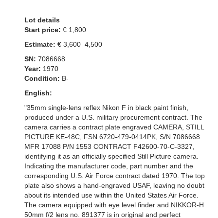
Lot details
Start price:
€ 1,800
Estimate:
€ 3,600–4,500
SN:
7086668
Year:
1970
Condition:
B-
English:
"35mm single-lens reflex Nikon F in black paint finish,
produced under a U.S. military procurement contract. The
camera carries a contract plate engraved CAMERA, STILL
PICTURE KE-48C, FSN 6720-479-0414PK, S/N 7086668
MFR 17088 P/N 1553 CONTRACT F42600-70-C-3327,
identifying it as an officially specified Still Picture camera.
Indicating the manufacturer code, part number and the
corresponding U.S. Air Force contract dated 1970. The top
plate also shows a hand-engraved USAF, leaving no doubt
about its intended use within the United States Air Force.
The camera equipped with eye level finder and NIKKOR-H
50mm f/2 lens no. 891377 is in original and perfect