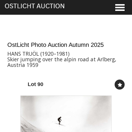
Toggle
21st Nov, 2025 17:00
OstLicht Photo Auction Autumn 2025
HANS TRUÖL (1920–1981)
Skier jumping over the alpin road at Arlberg,
Austria 1959
Lot 90