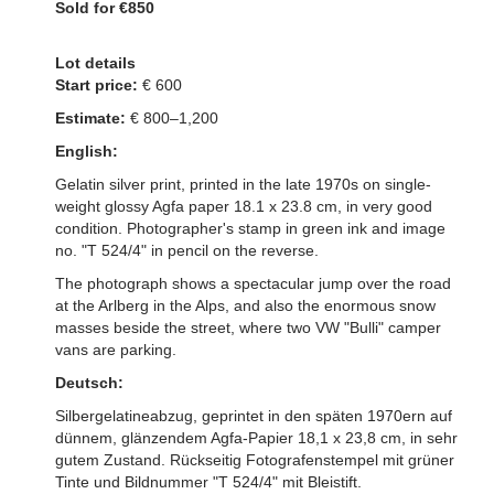
Sold for €850
Lot details
Start price:
€ 600
Estimate:
€ 800–1,200
English:
Gelatin silver print, printed in the late 1970s on single-
weight glossy Agfa paper 18.1 x 23.8 cm, in very good
condition. Photographer's stamp in green ink and image
no. "T 524/4" in pencil on the reverse.
The photograph shows a spectacular jump over the road
at the Arlberg in the Alps, and also the enormous snow
masses beside the street, where two VW "Bulli" camper
vans are parking.
Deutsch:
Silbergelatineabzug, geprintet in den späten 1970ern auf
dünnem, glänzendem Agfa-Papier 18,1 x 23,8 cm, in sehr
gutem Zustand. Rückseitig Fotografenstempel mit grüner
Tinte und Bildnummer "T 524/4" mit Bleistift.