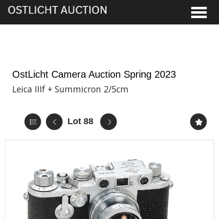
Toggle
1st Jun, 2023 14:00
OstLicht Camera Auction Spring 2023
Leica IIIf + Summicron 2/5cm
Lot 88