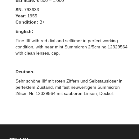
Estimate:
€ 800 – 1.000
SN:
793633
Year:
1955
Condition:
B+
English:
Fine IIIf with red dial and selftimer in perfect working
condition, with near mint Summicron 2/5cm no.12329564
with clean lenses, cap.
Deutsch:
Sehr schöne IIIf mit roten Ziffern und Selbstauslöser in
perfektem Zustand, mit fast neuwertigem Summicron
2/5cm Nr. 12329564 mit sauberen Linsen, Deckel.