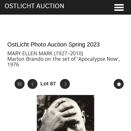
Toggle
2nd Jun, 2023 17:00
OstLicht Photo Auction Spring 2023
MARY ELLEN MARK (1927–2010)
Marlon Brando on the set of 'Apocalypse Now',
1976
Lot 87