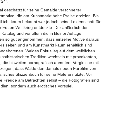
"24".
nal geschätzt für seine Gemälde verschneiter
tmotive, die am Kunstmarkt hohe Preise erzielen. Bis
tLicht kaum bekannt war jedoch seine Leidenschaft für
m Ersten Weltkrieg entdeckte. Der anlässlich der
atalog und vor allem die in kleiner Auflage
rden so gut angenommen, dass einzelne Motive daraus
ders selten und am Kunstmarkt kaum erhältlich sind
 angebotenen. Waldes Fokus lag auf dem weiblichen
unsthistorischen Tradition wechseln mit provokanten,
, die bisweilen pornografisch anmuten. Vergleiche mit
eigen, dass Walde den damals neuen Farbfilm von
afisches Skizzenbuch für seine Malerei nutzte. Vor
e Freude am Betrachten selbst – die Fotografien sind
udien, sondern auch erotisches Vorspiel.