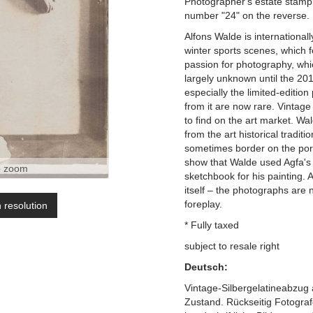
Photographer's estate stamp 
number "24" on the reverse.
Alfons Walde is internationa
winter sports scenes, which f
passion for photography, whi
largely unknown until the 201
especially the limited-edition
from it are now rare. Vintage
to find on the art market. W
from the art historical traditi
sometimes border on the por
show that Walde used Agfa's 
o zoom
sketchbook for his painting. A
itself – the photographs are n
foreplay.
h resolution
* Fully taxed
subject to resale right
Deutsch:
Vintage-Silbergelatineabzug
Zustand. Rückseitig Fotogra