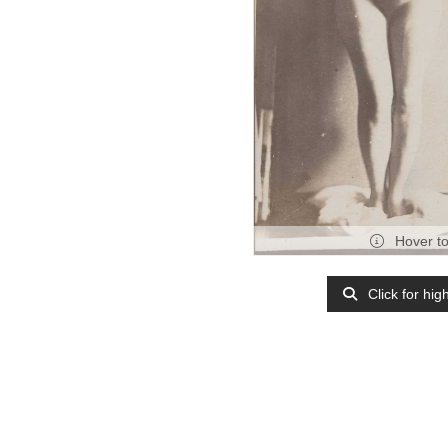
Hover t
Click for hig