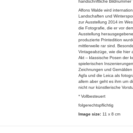
handschriftliche Bildnummer 
Alfons Walde wird internatio
Landschaften und Winterspor
zur Ausstellung 2014 im Wes
die Fotografie, die er vor de
Ausstellung herausgegebene K
produzierte Printedition wu
mittlerweile rar sind. Beson
Vintageabzüge, wie die hier
Akt – klassische Posen der k
spielerischen Inszenierungen
Zeichnungen und Gemälden z
Agfa und die Leica als fotogr
allem aber geht es ihm um di
nicht nur künstlerische Vorst
* Vollbesteuert
folgerechtspflichtig
Image size:
11 x 8 cm