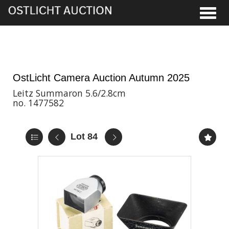
Toggle
21st Nov, 2025 11:00
OstLicht Camera Auction Autumn 2025
Leitz Summaron 5.6/2.8cm
no. 1477582
Lot 84