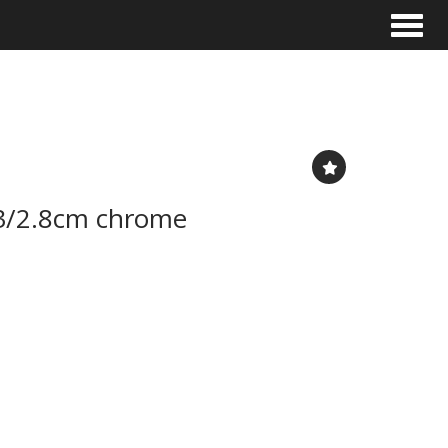
Toggle
.3/2.8cm chrome