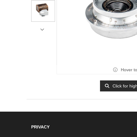
Hover t
Click for hig
PRIVACY