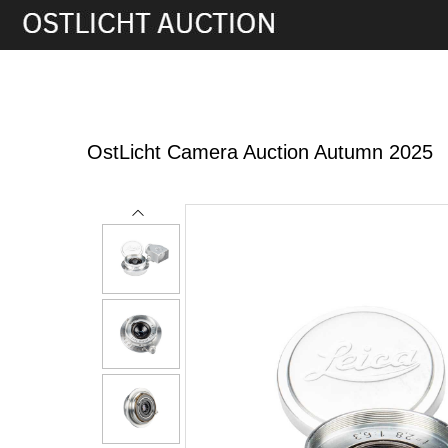
21st Nov, 2025 11:00
OstLicht Camera Auction Autumn 2025