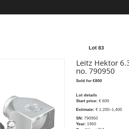
Lot 83
Leitz Hektor 6
no. 790950
Sold for €800
Lot details
Start price:
€ 600
Estimate:
€ 1,200–1,400
SN:
790950
Year:
1950