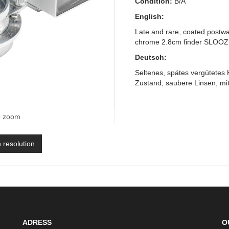
Condition:
B/A
English:
Late and rare, coated postwar
chrome 2.8cm finder SLOOZ
Deutsch:
Seltenes, spätes vergütetes
Zustand, saubere Linsen, m
o zoom
h resolution
ADRESS
O