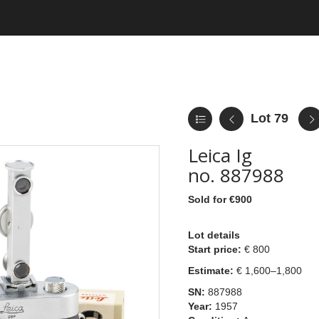
Lot 79
Leica Ig
no. 887988
Sold for €900
Lot details
Start price:
€ 800
Estimate:
€ 1,600–1,800
SN:
887988
Year:
1957