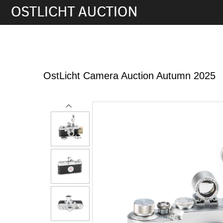
21st Nov, 2025 11:00
OstLicht Camera Auction Autumn 2025