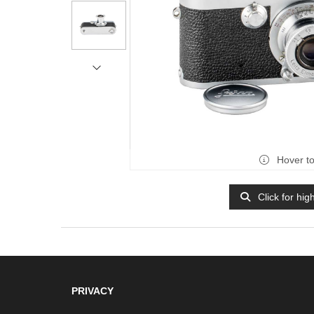
Hover t
Click for hig
PRIVACY