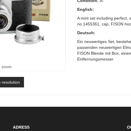
Condition:
A-
English:
A mint set including perfect,
no.1455361, cap, FISON hoo
Deutsch:
Ein neuwertiges Set, besteh
passenden neuwertigen Elmar
FISON Blende mit Box, ein
Entfernungsmesser.
o zoom
h resolution
ADRESS
O