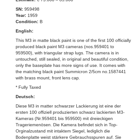
SN:
959498
Year:
1959
Condition:
B
English:
This M3 in matte black paint is one of the first 100 officially
produced black paint M3 cameras (nos.959401 to
959500), with triangular strap lugs. The camera is in
untouched, still sealed, in original and beautiful condition,
only the baseplate has more signs of use. It comes with
the matching black paint Summicron 2/5cm no.1587441
with brass mount, front lens cap.
* Fully Taxed
Deutsch:
Diese M3 in matter schwarzer Lackierung ist eine der
ersten 100 offiziell produzierten schwarz lackierten M3-
Kameras (Nr.959401 bis 959500) mit dreieckigen
Trageriemenösen. Die Kamera befindet sich in Top-
Orginalzustand mit intaktem Siegel, lediglich die
Bodenplatte weist stärkere Gebrauchsspuren auf. Sie