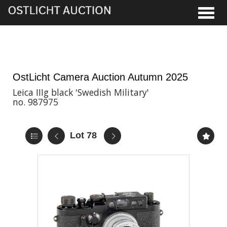
Toggle
21st Nov, 2025 11:00
OstLicht Camera Auction Autumn 2025
Leica IIIg black 'Swedish Military'
no. 987975
Lot 78