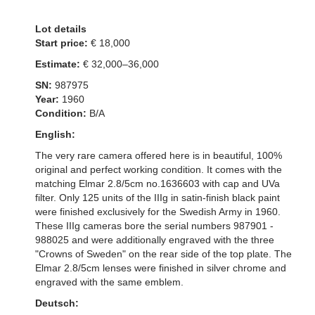
Lot details
Start price:
€ 18,000
Estimate:
€ 32,000–36,000
SN:
987975
Year:
1960
Condition:
B/A
English:
The very rare camera offered here is in beautiful, 100%
original and perfect working condition. It comes with the
matching Elmar 2.8/5cm no.1636603 with cap and UVa
filter. Only 125 units of the IIIg in satin-finish black paint
were finished exclusively for the Swedish Army in 1960.
These IIIg cameras bore the serial numbers 987901 -
988025 and were additionally engraved with the three
"Crowns of Sweden" on the rear side of the top plate. The
Elmar 2.8/5cm lenses were finished in silver chrome and
engraved with the same emblem.
Deutsch: