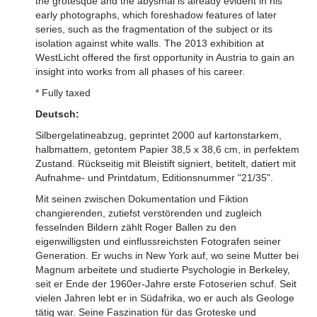
the grotesque and the abysmal is already evident in his
early photographs, which foreshadow features of later
series, such as the fragmentation of the subject or its
isolation against white walls. The 2013 exhibition at
WestLicht offered the first opportunity in Austria to gain an
insight into works from all phases of his career.
* Fully taxed
Deutsch:
Silbergelatineabzug, geprintet 2000 auf kartonstarkem,
halbmattem, getontem Papier 38,5 x 38,6 cm, in perfektem
Zustand. Rückseitig mit Bleistift signiert, betitelt, datiert mit
Aufnahme- und Printdatum, Editionsnummer "21/35".
Mit seinen zwischen Dokumentation und Fiktion
changierenden, zutiefst verstörenden und zugleich
fesselnden Bildern zählt Roger Ballen zu den
eigenwilligsten und einflussreichsten Fotografen seiner
Generation. Er wuchs in New York auf, wo seine Mutter bei
Magnum arbeitete und studierte Psychologie in Berkeley,
seit er Ende der 1960er-Jahre erste Fotoserien schuf. Seit
vielen Jahren lebt er in Südafrika, wo er auch als Geologe
tätig war. Seine Faszination für das Groteske und