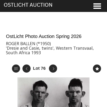
Toggle
28th May, 2026 16:00
OstLicht Photo Auction Spring 2026
ROGER BALLEN (*1950)
'Dresie and Casie, twins', Western Transvaal,
South Africa 1993
Lot 76