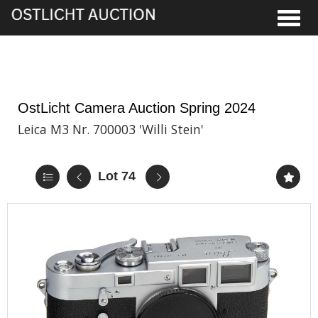
Toggle
5th Jun, 2024 13:00
OstLicht Camera Auction Spring 2024
Leica M3 Nr. 700003 'Willi Stein'
Lot 74