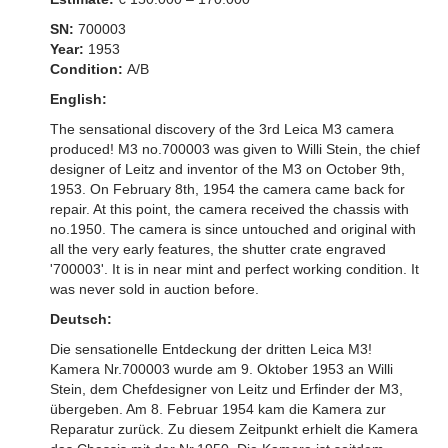
SN:
700003
Year:
1953
Condition:
A/B
English:
The sensational discovery of the 3rd Leica M3 camera
produced! M3 no.700003 was given to Willi Stein, the chief
designer of Leitz and inventor of the M3 on October 9th,
1953. On February 8th, 1954 the camera came back for
repair. At this point, the camera received the chassis with
no.1950. The camera is since untouched and original with
all the very early features, the shutter crate engraved
'700003'. It is in near mint and perfect working condition. It
was never sold in auction before.
Deutsch:
Die sensationelle Entdeckung der dritten Leica M3!
Kamera Nr.700003 wurde am 9. Oktober 1953 an Willi
Stein, dem Chefdesigner von Leitz und Erfinder der M3,
übergeben. Am 8. Februar 1954 kam die Kamera zur
Reparatur zurück. Zu diesem Zeitpunkt erhielt die Kamera