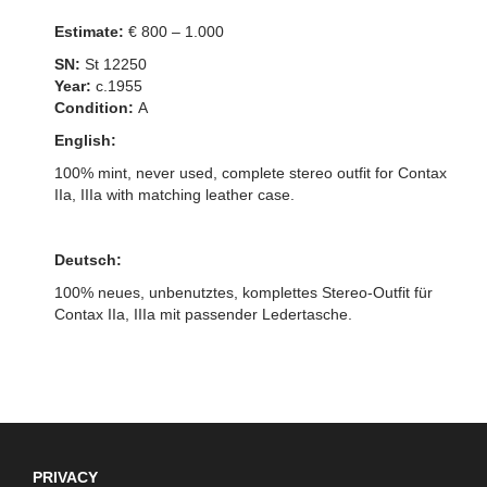
Estimate:
€ 800 – 1.000
SN:
St 12250
Year:
c.1955
Condition:
A
English:
100% mint, never used, complete stereo outfit for Contax
IIa, IIIa with matching leather case.
Deutsch:
100% neues, unbenutztes, komplettes Stereo-Outfit für
Contax IIa, IIIa mit passender Ledertasche.
PRIVACY