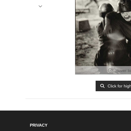
Hover t
Click for hig
PRIVACY