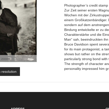
Photographer’s credit stamp 
Zur Zeit seiner ersten Magn
Wochen mit der Zirkustruppe 
einem Großkatzenbändiger. 
sondern auf dem anstrengend
Bindung entwickelte er zu d
Charakterstärke und die Einsa
Man“ sah, beeindruckten ihn 
Bruce Davidson spent severa
for its main protagonist, a t
shows but rather on the strenu
o zoom
particularly strong bond with
The strength of character and
personality impressed him gr
h resolution