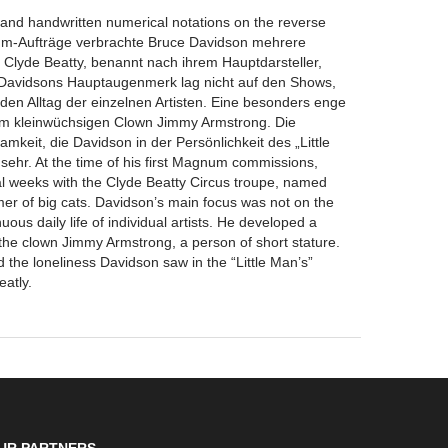
and handwritten numerical notations on the reverse
um-Aufträge verbrachte Bruce Davidson mehrere
Clyde Beatty, benannt nach ihrem Hauptdarsteller,
Davidsons Hauptaugenmerk lag nicht auf den Shows,
en Alltag der einzelnen Artisten. Eine besonders enge
em kleinwüchsigen Clown Jimmy Armstrong. Die
mkeit, die Davidson in der Persönlichkeit des „Little
sehr. At the time of his first Magnum commissions,
l weeks with the Clyde Beatty Circus troupe, named
amer of big cats. Davidson’s main focus was not on the
ous daily life of individual artists. He developed a
 the clown Jimmy Armstrong, a person of short stature.
 the loneliness Davidson saw in the “Little Man’s”
eatly.