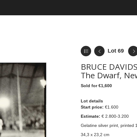
Lot 69
BRUCE DAVIDS
The Dwarf, New
Sold for €1,600
Lot details
Start price:
€1.600
Estimate:
€ 2.800-3.2
00
Gelatine silver print, printe
34,3 x 23,2 cm