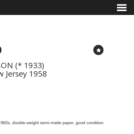
Toggle
ON (* 1933)
 Jersey 1958
d 1960s, double-weight semi-matte paper, good condition