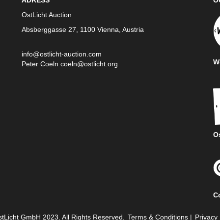
ADRESS
O
OstLicht Auction
Absberggasse 27, 1100 Vienna, Austria
info@ostlicht-auction.com
We
Peter Coeln
coeln@ostlicht.org
Os
C
tLicht GmbH 2023. All Rights Reserved.
Terms & Conditions
|
Privacy 