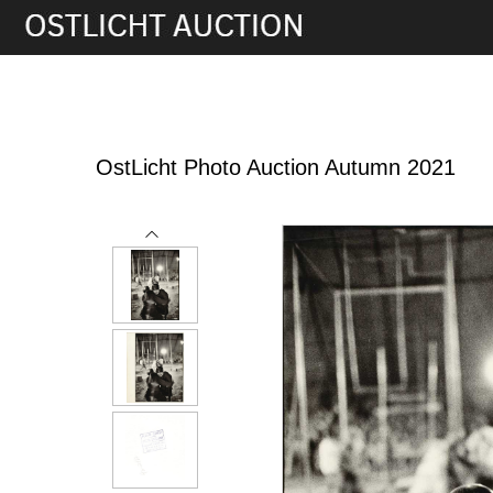
19th Nov, 2021 17:00
OstLicht Photo Auction Autumn 2021