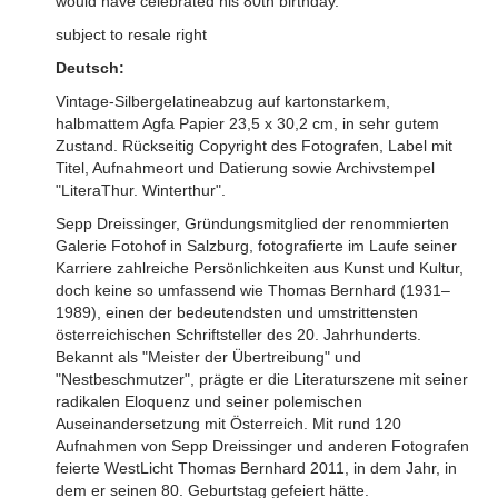
would have celebrated his 80th birthday.
subject to resale right
Deutsch:
Vintage-Silbergelatineabzug auf kartonstarkem,
halbmattem Agfa Papier 23,5 x 30,2 cm, in sehr gutem
Zustand. Rückseitig Copyright des Fotografen, Label mit
Titel, Aufnahmeort und Datierung sowie Archivstempel
"LiteraThur. Winterthur".
Sepp Dreissinger, Gründungsmitglied der renommierten
Galerie Fotohof in Salzburg, fotografierte im Laufe seiner
Karriere zahlreiche Persönlichkeiten aus Kunst und Kultur,
doch keine so umfassend wie Thomas Bernhard (1931–
1989), einen der bedeutendsten und umstrittensten
österreichischen Schriftsteller des 20. Jahrhunderts.
Bekannt als "Meister der Übertreibung" und
"Nestbeschmutzer", prägte er die Literaturszene mit seiner
radikalen Eloquenz und seiner polemischen
Auseinandersetzung mit Österreich. Mit rund 120
Aufnahmen von Sepp Dreissinger und anderen Fotografen
feierte WestLicht Thomas Bernhard 2011, in dem Jahr, in
dem er seinen 80. Geburtstag gefeiert hätte.