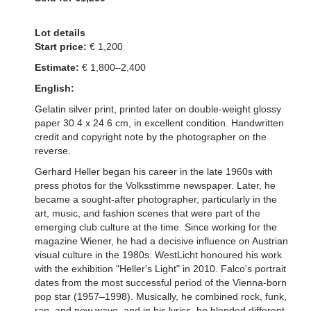
Lot details
Start price:
€ 1,200
Estimate:
€ 1,800–2,400
English:
Gelatin silver print, printed later on double-weight glossy
paper 30.4 x 24.6 cm, in excellent condition. Handwritten
credit and copyright note by the photographer on the
reverse.
Gerhard Heller began his career in the late 1960s with
press photos for the Volksstimme newspaper. Later, he
became a sought-after photographer, particularly in the
art, music, and fashion scenes that were part of the
emerging club culture at the time. Since working for the
magazine Wiener, he had a decisive influence on Austrian
visual culture in the 1980s. WestLicht honoured his work
with the exhibition "Heller's Light" in 2010. Falco's portrait
dates from the most successful period of the Vienna-born
pop star (1957–1998). Musically, he combined rock, funk,
rap, and new wave, and in his lyrics, he blended different