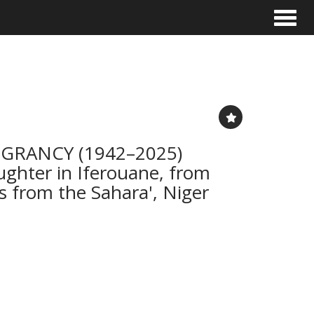
Toggle
 GRANCY (1942–2025)
ghter in Iferouane, from
s from the Sahara', Niger