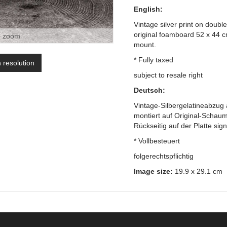
English:
Vintage silver print on doub
original foamboard 52 x 44 c
o zoom
mount.
* Fully taxed
h resolution
subject to resale right
Deutsch:
Vintage-Silbergelatineabzug
montiert auf Original-Schaum
Rückseitig auf der Platte sign
* Vollbesteuert
folgerechtspflichtig
Image size:
19.9 x 29.1 cm