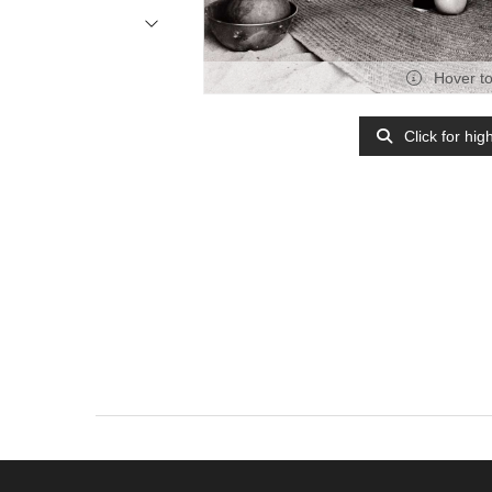
Hover t
Click for hig