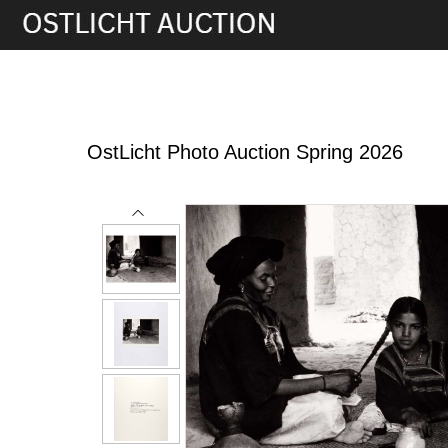
28th May, 2026 16:00
OstLicht Photo Auction Spring 2026