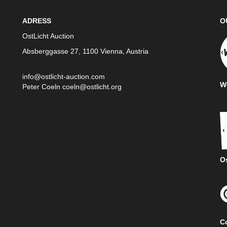
ADRESS
O
OstLicht Auction
Absberggasse 27, 1100 Vienna, Austria
info@ostlicht-auction.com
We
Peter Coeln
coeln@ostlicht.org
Os
C