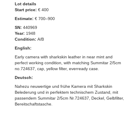
Lot details
Start price:
€ 400
Estimate:
€ 700–900
SN:
440969
Year:
1948
Condition:
A/B
English:
Early camera with sharkskin leather in near mint and
perfect working condition, with matching Summitar 2/5cm
no.724637, cap, yellow filter, everready case.
Deutsch:
Nahezu neuwertige und frühe Kamera mit Sharkskin
Belederung und in perfektem technischem Zustand, mit
passendem Summitar 2/5cm Nr.724637, Deckel, Gelbfilter,
Bereitschaftstasche.