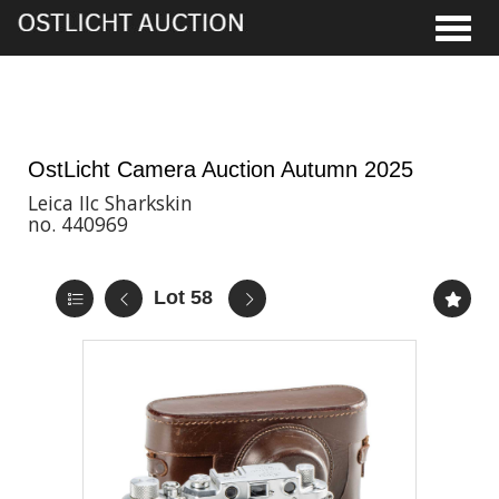
Toggle
21st Nov, 2025 11:00
OstLicht Camera Auction Autumn 2025
Leica IIc Sharkskin
no. 440969
Lot 58