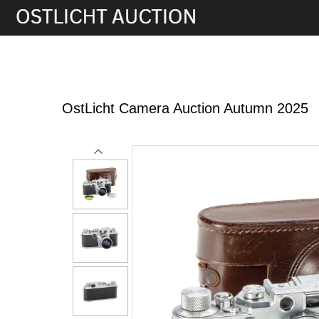
21st Nov, 2025 11:00
OstLicht Camera Auction Autumn 2025