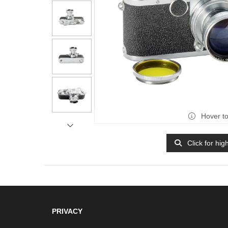
Hover t
Click for hig
PRIVACY