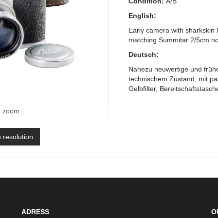
Condition:
A/B
English:
Early camera with sharkskin l
matching Summitar 2/5cm no.7
Deutsch:
Nahezu neuwertige und früh
technischem Zustand, mit p
Gelbfilter, Bereitschaftstasch
o zoom
h resolution
ADRESS
O