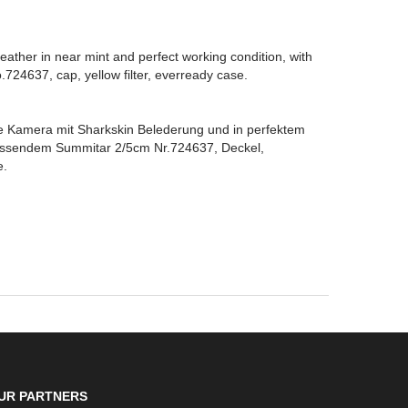
eather in near mint and perfect working condition, with
24637, cap, yellow filter, everready case.
e Kamera mit Sharkskin Belederung und in perfektem
assendem Summitar 2/5cm Nr.724637, Deckel,
e.
UR PARTNERS