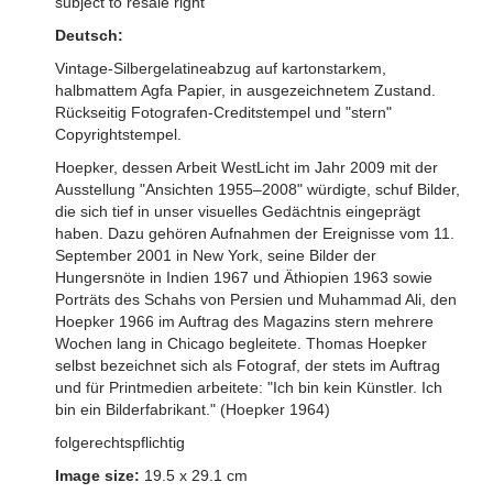
subject to resale right
Deutsch:
Vintage-Silbergelatineabzug auf kartonstarkem,
halbmattem Agfa Papier, in ausgezeichnetem Zustand.
Rückseitig Fotografen-Creditstempel und "stern"
Copyrightstempel.
Hoepker, dessen Arbeit WestLicht im Jahr 2009 mit der
Ausstellung "Ansichten 1955–2008" würdigte, schuf Bilder,
die sich tief in unser visuelles Gedächtnis eingeprägt
haben. Dazu gehören Aufnahmen der Ereignisse vom 11.
September 2001 in New York, seine Bilder der
Hungersnöte in Indien 1967 und Äthiopien 1963 sowie
Porträts des Schahs von Persien und Muhammad Ali, den
Hoepker 1966 im Auftrag des Magazins stern mehrere
Wochen lang in Chicago begleitete. Thomas Hoepker
selbst bezeichnet sich als Fotograf, der stets im Auftrag
und für Printmedien arbeitete: "Ich bin kein Künstler. Ich
bin ein Bilderfabrikant." (Hoepker 1964)
folgerechtspflichtig
Image size:
19.5 x 29.1 cm