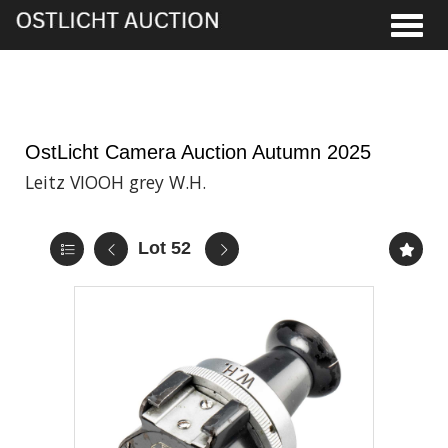
Toggle
21st Nov, 2025 11:00
OstLicht Camera Auction Autumn 2025
Leitz VIOOH grey W.H.
Lot 52