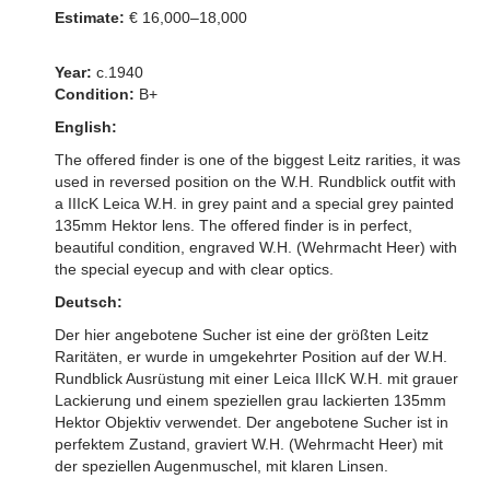
Estimate:
€ 16,000–18,000
Year:
c.1940
Condition:
B+
English:
The offered finder is one of the biggest Leitz rarities, it was
used in reversed position on the W.H. Rundblick outfit with
a IIIcK Leica W.H. in grey paint and a special grey painted
135mm Hektor lens. The offered finder is in perfect,
beautiful condition, engraved W.H. (Wehrmacht Heer) with
the special eyecup and with clear optics.
Deutsch:
Der hier angebotene Sucher ist eine der größten Leitz
Raritäten, er wurde in umgekehrter Position auf der W.H.
Rundblick Ausrüstung mit einer Leica IIIcK W.H. mit grauer
Lackierung und einem speziellen grau lackierten 135mm
Hektor Objektiv verwendet. Der angebotene Sucher ist in
perfektem Zustand, graviert W.H. (Wehrmacht Heer) mit
der speziellen Augenmuschel, mit klaren Linsen.