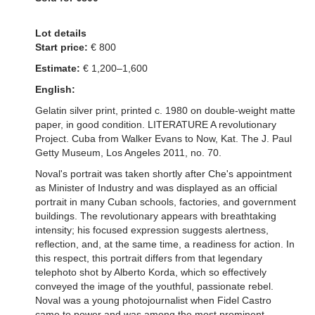
Lot details
Start price:
€ 800
Estimate:
€ 1,200–1,600
English:
Gelatin silver print, printed c. 1980 on double-weight matte
paper, in good condition. LITERATURE A revolutionary
Project. Cuba from Walker Evans to Now, Kat. The J. Paul
Getty Museum, Los Angeles 2011, no. 70.
Noval's portrait was taken shortly after Che's appointment
as Minister of Industry and was displayed as an official
portrait in many Cuban schools, factories, and government
buildings. The revolutionary appears with breathtaking
intensity; his focused expression suggests alertness,
reflection, and, at the same time, a readiness for action. In
this respect, this portrait differs from that legendary
telephoto shot by Alberto Korda, which so effectively
conveyed the image of the youthful, passionate rebel.
Noval was a young photojournalist when Fidel Castro
came to power and was among the most prominent