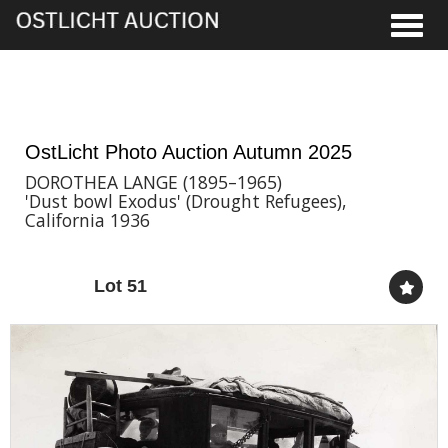
Toggle
21st Nov, 2025 17:00
OstLicht Photo Auction Autumn 2025
DOROTHEA LANGE (1895–1965)
'Dust bowl Exodus' (Drought Refugees),
California 1936
Lot 51