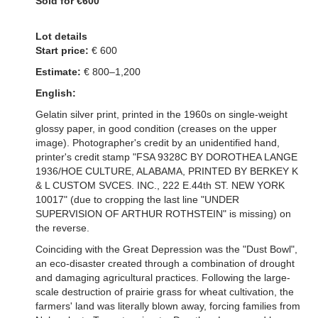
Sold for €600
Lot details
Start price:
€ 600
Estimate:
€ 800–1,200
English:
Gelatin silver print, printed in the 1960s on single-weight
glossy paper, in good condition (creases on the upper
image). Photographer's credit by an unidentified hand,
printer's credit stamp "FSA 9328C BY DOROTHEA LANGE
1936/HOE CULTURE, ALABAMA, PRINTED BY BERKEY K
& L CUSTOM SVCES. INC., 222 E.44th ST. NEW YORK
10017" (due to cropping the last line "UNDER
SUPERVISION OF ARTHUR ROTHSTEIN" is missing) on
the reverse.
Coinciding with the Great Depression was the "Dust Bowl",
an eco-disaster created through a combination of drought
and damaging agricultural practices. Following the large-
scale destruction of prairie grass for wheat cultivation, the
farmers' land was literally blown away, forcing families from