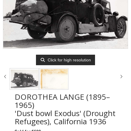
Click for high resolution
DOROTHEA LANGE (1895–
1965)
'Dust bowl Exodus' (Drought
Refugees), California 1936