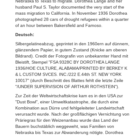
Nebraska to Texas to migrate. Dorothea Lange and her
husband Paul S. Taylor documented the very start of the
mass migration to California. In November 1936 Dorothea
photographed 28 cars of drought refugees within a quarter
of an hour between Bakersfield and Famoso.
Deutsch:
Silbergelatineabzug, geprintet in den 1960ern auf dünnem,
glänzendem Papier, in gutem Zustand (Knicke am oberen
Bildrand). Credit der Fotografin von unbekannter Hand mit
Bleistift, Stempel "FSA 9328C BY DOROTHEA LANGE
1936/HOE CULTURE, ALABAMA/PRINTED BY BERKEY K
& L CUSTOM SVCES. INC./222 E.44th ST. NEW YORK
10017" (durch Beschnitt des Blattes fehlt die letzte Zeile
"/UNDER SUPERVISION OF ARTHUR ROTHSTEIN").
Zur Zeit der Weltwirtschaftskrise kam es in den USA zur
"Dust Bowl", einer Umweltkatastrophe, die durch eine
Kombination aus Dürre und fehlgeleiteter Landwirtschaft
verursacht wurde. Nach der großflächigen Vernichtung von
Präriegras für den Weizenanbau wurde das Land der
Bauern buchstäblich weggeweht, was Familien von
Nebraska bis Texas zur Abwanderung nötigte. Dorothea