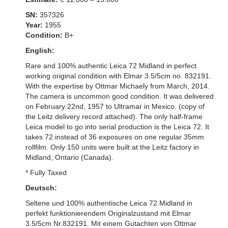
SN:
357326
Year:
1955
Condition:
B+
English:
Rare and 100% authentic Leica 72 Midland in perfect
working original condition with Elmar 3.5/5cm no. 832191.
With the expertise by Ottmar Michaely from March, 2014.
The camera is uncommon good condition. It was delivered
on February 22nd, 1957 to Ultramar in Mexico. (copy of
the Leitz delivery record attached). The only half-frame
Leica model to go into serial production is the Leica 72. It
takes 72 instead of 36 exposures on one regular 35mm
rollfilm. Only 150 units were built at the Leitz factory in
Midland, Ontario (Canada).
* Fully Taxed
Deutsch:
Seltene und 100% authentische Leica 72 Midland in
perfekt funktionierendem Originalzustand mit Elmar
3.5/5cm Nr.832191. Mit einem Gutachten von Ottmar