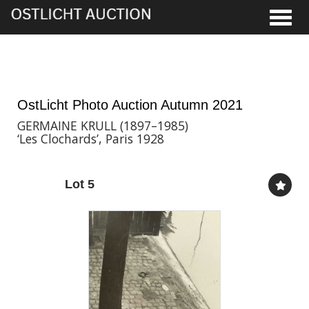
Toggle
19th Nov, 2021 17:00
OstLicht Photo Auction Autumn 2021
GERMAINE KRULL (1897–1985)
‘Les Clochards’, Paris 1928
Lot 5