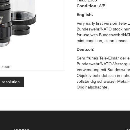
Year:
1965
Condition:
A/B
English:
Very early first version Tele-
Bundeswehr/NATO stock num
for use with Bundeswehr/NATO
mint condition, clean lenses,
Deutsch:
Sehr frühes Tele-Elmar der er
Bundeswehr/NATO-Versorgun
o zoom
Verwendung mit Bundeswehr/
Objektiv befindet sich in na
vollständig schwarzer Metal
h resolution
Originalschachtel.