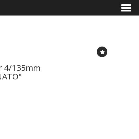
Toggle
ar 4/135mm
NATO"