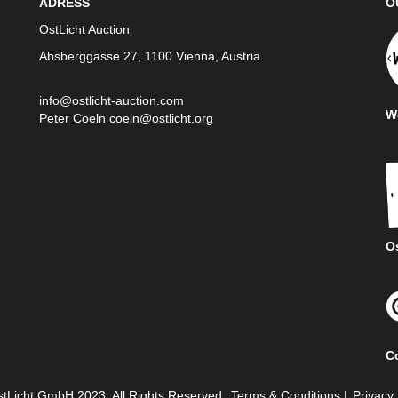
ADRESS
O
OstLicht Auction
Absberggasse 27, 1100 Vienna, Austria
info@ostlicht-auction.com
We
Peter Coeln
coeln@ostlicht.org
Os
C
tLicht GmbH 2023. All Rights Reserved.
Terms & Conditions
|
Privacy 