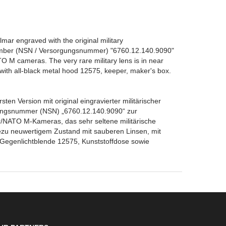
Elmar engraved with the original military
ber (NSN / Versorgungsnummer) "6760.12.140.9090"
 M cameras. The very rare military lens is in near
 with all-black metal hood 12575, keeper, maker's box.
sten Version mit original eingravierter militärischer
gsnummer (NSN) „6760.12.140.9090“ zur
NATO M-Kameras, das sehr seltene militärische
hezu neuwertigem Zustand mit sauberen Linsen, mit
l-Gegenlichtblende 12575, Kunststoffdose sowie