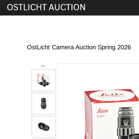
28th May, 2026 11:00
OstLicht Camera Auction Spring 2026