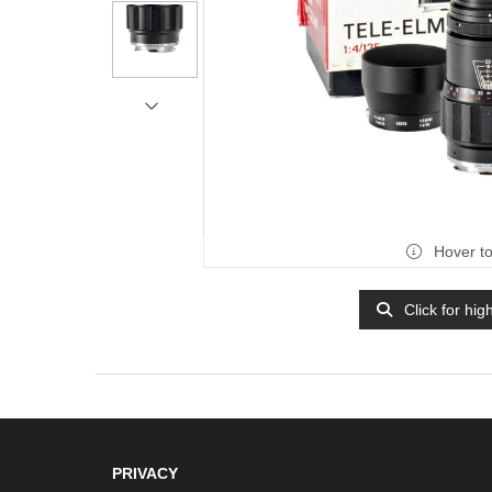
Hover t
Click for hig
PRIVACY