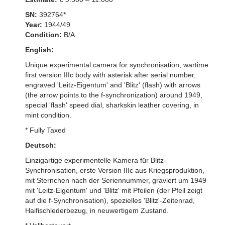
SN:
392764*
Year:
1944/49
Condition:
B/A
English:
Unique experimental camera for synchronisation, wartime
first version IIIc body with asterisk after serial number,
engraved 'Leitz-Eigentum' and 'Blitz' (flash) with arrows
(the arrow points to the f-synchronization) around 1949,
special 'flash' speed dial, sharkskin leather covering, in
mint condition.
* Fully Taxed
Deutsch:
Einzigartige experimentelle Kamera für Blitz-
Synchronisation, erste Version IIIc aus Kriegsproduktion,
mit Sternchen nach der Seriennummer, graviert um 1949
mit 'Leitz-Eigentum' und 'Blitz' mit Pfeilen (der Pfeil zeigt
auf die f-Synchronisation), spezielles 'Blitz'-Zeitenrad,
Haifischlederbezug, in neuwertigem Zustand.