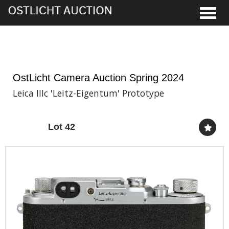
Toggle
5th Jun, 2024 13:00
OstLicht Camera Auction Spring 2024
Leica IIIc 'Leitz-Eigentum' Prototype
Lot 42