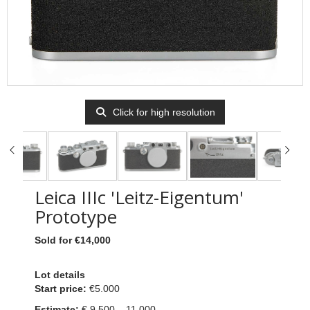
Click for high resolution
Leica IIIc 'Leitz-Eigentum'
Prototype
Sold for €14,000
Lot details
Start price:
€5.000
Estimate:
€ 9.500 – 11.000