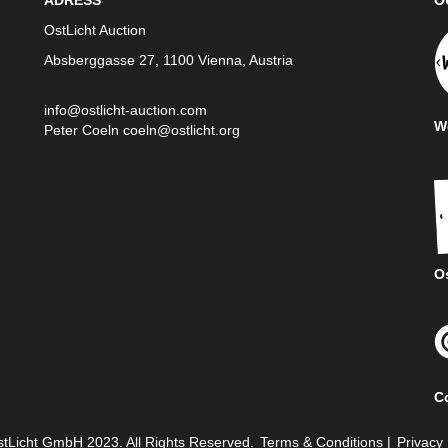
ADRESS
O
OstLicht Auction
Absberggasse 27, 1100 Vienna, Austria
info@ostlicht-auction.com
We
Peter Coeln
coeln@ostlicht.org
Os
C
tLicht GmbH 2023. All Rights Reserved.
Terms & Conditions
|
Privacy 