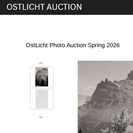
28th May, 2026 16:00
OstLicht Photo Auction Spring 2026