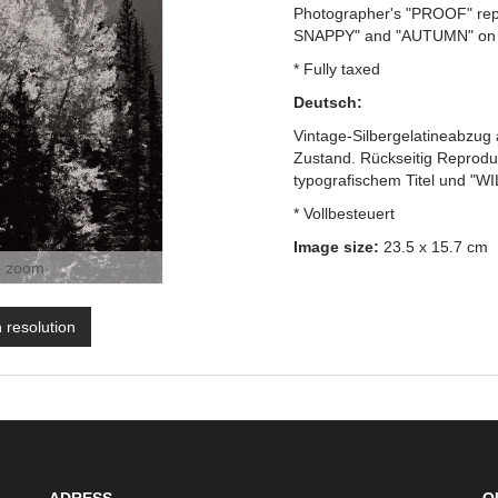
Photographer's "PROOF" repr
SNAPPY" and "AUTUMN" on t
* Fully taxed
Deutsch:
Vintage-Silbergelatineabzug 
Zustand. Rückseitig Reprod
typografischem Titel und "
* Vollbesteuert
Image size:
23.5 x 15.7 cm
o zoom
h resolution