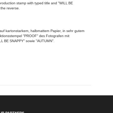
oduction stamp with typed title and "WILL BE
he reverse.
auf kartonstarkem, halbmattem Papier, in sehr gutem
uktionsstempel "PROOF" des Fotografen mit
WILL BE SNAPPY" sowie "AUTUMN".