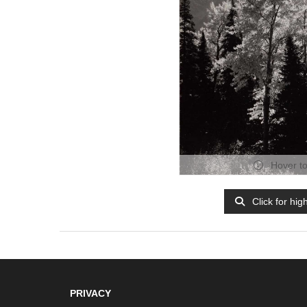
Hover t
Click for hig
PRIVACY