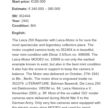
Start price:
€180.000
Estimate:
€ 340.000 – 380.000
SN:
352404
Year:
1941
Condition:
B/A
English:
The Leica 250 Reporter with Leica-Motor is for sure the
most spectacular and legendary collectors piece. The
motor coupled camera body no.352404 is in beautiful,
near mint condition with Elmar 3.5/5cm no. 498098. The
Leica-Motor MOOEV no. 10006 is not only the earliest
example known to exist, but also in the best mint condition.
It also has the screw-in support to keep the camera in
balance. The Motor was delivered on October, 27th 1941
to Bln., Berlin. The motor drive is engraved inside no.
352379. LITERARTURE: Bahman Bawendi, Die Leica 250
mit Elektromotor, VIDOM no. 84, Leica Historica e.V.,
November 2003, p. 3ff. Most of the so-called 'GG' model
cameras were delivered during World War II to the
German Army. Only very few cameras were equipped with
the electric motor drive MOOEV and used for aerial