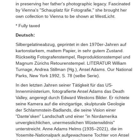
in preserving her father's photographic legacy. Fascinated
by Vienna's "Schauplatz für Fotografie," she brought her
own collection to Vienna to be shown at WestLicht.
* Fully taxed
Deutsch:
Silbergelatineabzug, geprintet in den 1970er-Jahren auf
kartonstarkem, mattem Papier, in sehr gutem Zustand.
Rückseitig Fotografenstempel, Reproduktionsstempel und
Magnum Zürichs Retourenstempel. LITERATUR William
Turnage, Andrea Stillman (Hg.), Ansel Adams. Our National
Parks, New York 1992, S. 78 (selbe Serie).
In den letzten Jahren seiner Tätigkeit für das US-
Innenministerium, fotografierte Ansel Adams das Death
Valley, angeregt durch Edward Westons Bilder. Er richtete
seine Kamera auf die einzigartige, skulpturale Geologie
der Schlammstein-Badlands, die seine Vision einer
"Dante'sken" Landschaft und einer "in Nordamerika
unvergleichlichen, unermesslichen Wüstenwildnis"
unterstreicht. Anne Adams Helms (1935–2021), die im
Yosemite-Nationalpark aufgewachsene Tochter von Ansel