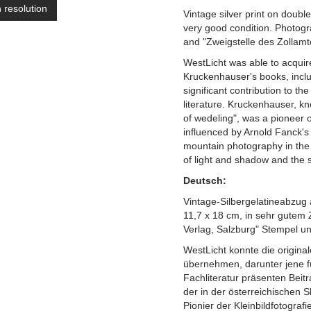
h resolution
Vintage silver print on doubl
very good condition. Photogr
and "Zweigstelle des Zollamt
WestLicht was able to acquire
Kruckenhauser's books, inclu
significant contribution to the
literature. Kruckenhauser, kn
of wedeling", was a pioneer 
influenced by Arnold Fanck's
mountain photography in the 
of light and shadow and the 
Deutsch:
Vintage-Silbergelatineabzug
11,7 x 18 cm, in sehr gutem 
Verlag, Salzburg" Stempel un
WestLicht konnte die origin
übernehmen, darunter jene f
Fachliteratur präsenten Bei
der in der österreichischen S
Pionier der Kleinbildfotografi