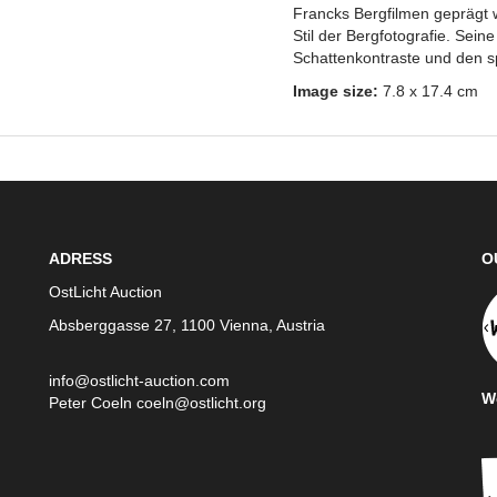
Francks Bergfilmen geprägt 
Stil der Bergfotografie. Seine
Schattenkontraste und den s
Image size:
7.8 x 17.4 cm
ADRESS
O
OstLicht Auction
Absberggasse 27, 1100 Vienna, Austria
info@ostlicht-auction.com
We
Peter Coeln
coeln@ostlicht.org