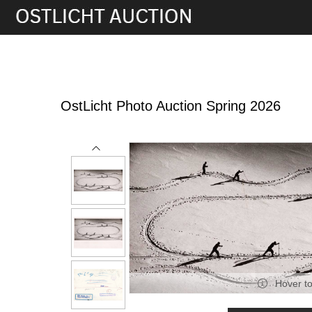
28th May, 2026 16:00
OstLicht Photo Auction Spring 2026
Hover t