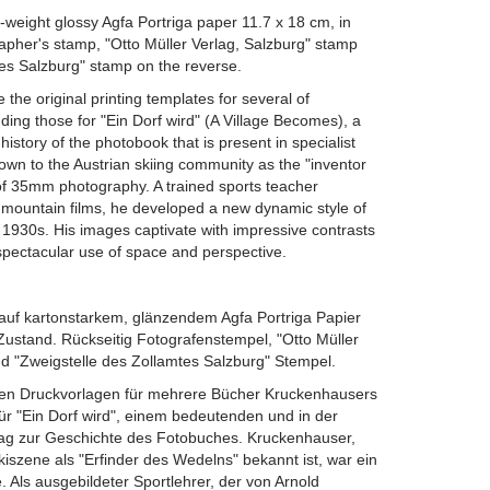
e-weight glossy Agfa Portriga paper 11.7 x 18 cm, in
apher's stamp, "Otto Müller Verlag, Salzburg" stamp
es Salzburg" stamp on the reverse.
 the original printing templates for several of
ding those for "Ein Dorf wird" (A Village Becomes), a
 history of the photobook that is present in specialist
own to the Austrian skiing community as the "inventor
of 35mm photography. A trained sports teacher
 mountain films, he developed a new dynamic style of
1930s. His images captivate with impressive contrasts
spectacular use of space and perspective.
 auf kartonstarkem, glänzendem Agfa Portriga Papier
Zustand. Rückseitig Fotografenstempel, "Otto Müller
d "Zweigstelle des Zollamtes Salzburg" Stempel.
alen Druckvorlagen für mehrere Bücher Kruckenhausers
ür "Ein Dorf wird", einem bedeutenden und in der
trag zur Geschichte des Fotobuches. Kruckenhauser,
kiszene als "Erfinder des Wedelns" bekannt ist, war ein
e. Als ausgebildeter Sportlehrer, der von Arnold