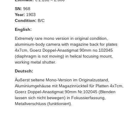
SN:
968
Year:
1903
Condition:
B/C
English:
Extremely rare mono version in original condition,
aluminium-body camera with magazine back for plates
4x7cm, Goerz Doppel-Anastigmat 90mm no.102045
(diaphragm is not moving) in helical focusing mount,
working metal shutter.
Deutsch:
Äußerst seltene Mono-Version im Originalzustand,
Aluminiumgehäuse mit Magazinrückteil für Platten 4x7cm,
Goerz Doppel-Anastigmat 90mm Nr.102045 (Blenden
lassen sich nicht bewegen) in Fokussierfassung,
Metallverschluss (funktioniert).