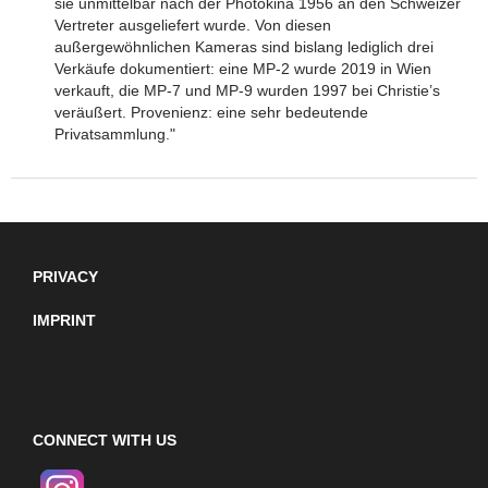
sie unmittelbar nach der Photokina 1956 an den Schweizer
Vertreter ausgeliefert wurde. Von diesen
außergewöhnlichen Kameras sind bislang lediglich drei
Verkäufe dokumentiert: eine MP-2 wurde 2019 in Wien
verkauft, die MP-7 und MP-9 wurden 1997 bei Christie’s
veräußert. Provenienz: eine sehr bedeutende
Privatsammlung."
PRIVACY
IMPRINT
CONNECT WITH US