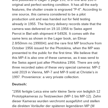
original and perfect working condition. It has all the early
features, the shutter create is engraved "P-4". According to
one source, this camera considered to be a pilot
production unit and was handed out for field testing
already in 1955. The factory delivery records state that the
camera was delivered on 19.10.1956 to Swiss agent
Perrot in Biel with shipment # 54926. It comes with the
same lens as shown in the Lager book, an Elmar
2.8/50mm no.1990041 and the rare first MP brochure from
October 1956 issued for the Photokina, when the MP was
presented to the public for the first time. We believe that
this MP-4 is also one of these cameras, as it was send to
the Swiss agent just after Photokina 1956. There are only
three recorded sales of these very special cameras: MP-2
sold 2019 in Vienna, MP-7 and MP-9 sold at Christie's in
1997. Provenience: a very private collection.
Deutsch:
"1956 fertigte Leica eine sehr kleine Serie von lediglich 12
Prototypkameras zu Testzwecken (MP-1 bis MP-12). Zehn
dieser Kameras wurden verchromt ausgeführt und stellen
die direkten Vorläufer der späteren legendären MP (M