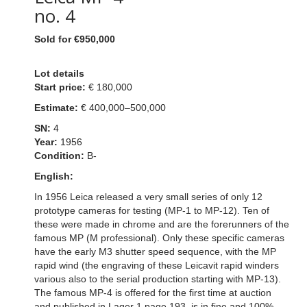
no. 4
Sold for €950,000
Lot details
Start price:
€ 180,000
Estimate:
€ 400,000–500,000
SN:
4
Year:
1956
Condition:
B-
English:
In 1956 Leica released a very small series of only 12
prototype cameras for testing (MP-1 to MP-12). Ten of
these were made in chrome and are the forerunners of the
famous MP (M professional). Only these specific cameras
have the early M3 shutter speed sequence, with the MP
rapid wind (the engraving of these Leicavit rapid winders
various also to the serial production starting with MP-13).
The famous MP-4 is offered for the first time at auction
and published in Lager 1 page 193, is in fine and 100%