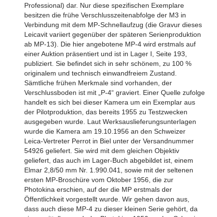
Professional) dar. Nur diese spezifischen Exemplare
besitzen die frühe Verschlusszeitenabfolge der M3 in
Verbindung mit dem MP-Schnellaufzug (die Gravur dieses
Leicavit variiert gegenüber der späteren Serienproduktion
ab MP-13). Die hier angebotene MP-4 wird erstmals auf
einer Auktion präsentiert und ist in Lager I, Seite 193,
publiziert. Sie befindet sich in sehr schönem, zu 100 %
originalem und technisch einwandfreiem Zustand.
Sämtliche frühen Merkmale sind vorhanden, der
Verschlussboden ist mit „P-4“ graviert. Einer Quelle zufolge
handelt es sich bei dieser Kamera um ein Exemplar aus
der Pilotproduktion, das bereits 1955 zu Testzwecken
ausgegeben wurde. Laut Werksauslieferungsunterlagen
wurde die Kamera am 19.10.1956 an den Schweizer
Leica-Vertreter Perrot in Biel unter der Versandnummer
54926 geliefert. Sie wird mit dem gleichen Objektiv
geliefert, das auch im Lager-Buch abgebildet ist, einem
Elmar 2,8/50 mm Nr. 1.990.041, sowie mit der seltenen
ersten MP-Broschüre vom Oktober 1956, die zur
Photokina erschien, auf der die MP erstmals der
Öffentlichkeit vorgestellt wurde. Wir gehen davon aus,
dass auch diese MP-4 zu dieser kleinen Serie gehört, da