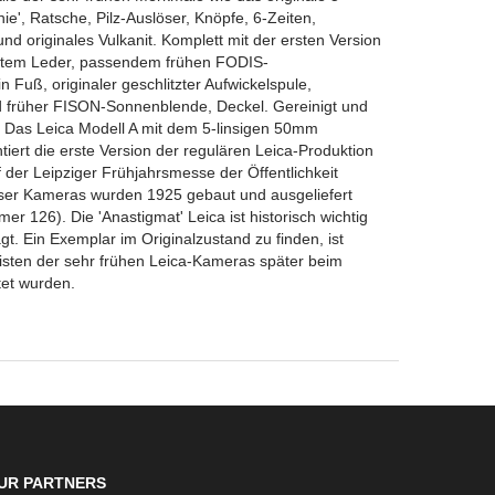
nie', Ratsche, Pilz-Auslöser, Knöpfe, 6-Zeiten,
nd originales Vulkanit. Komplett mit der ersten Version
ptem Leder, passendem frühen FODIS-
 Fuß, originaler geschlitzter Aufwickelspule,
 früher FISON-Sonnenblende, Deckel. Gereinigt und
. Das Leica Modell A mit dem 5-linsigen 50mm
tiert die erste Version der regulären Leica-Produktion
der Leipziger Frühjahrsmesse der Öffentlichkeit
ieser Kameras wurden 1925 gebaut und ausgeliefert
r 126). Die 'Anastigmat' Leica ist historisch wichtig
t. Ein Exemplar im Originalzustand zu finden, ist
eisten der sehr frühen Leica-Kameras später beim
tet wurden.
UR PARTNERS