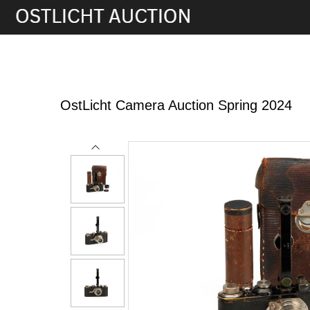
5th Jun, 2024 13:00
OstLicht Camera Auction Spring 2024