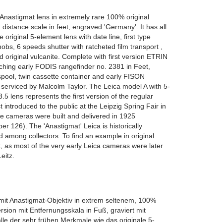
 Anastigmat lens in extremely rare 100% original
 distance scale in feet, engraved 'Germany'. It has all
e original 5-element lens with date line, first type
nobs, 6 speeds shutter with ratcheted film transport ,
nd original vulcanite. Complete with first version ETRIN
tching early FODIS rangefinder no. 2381 in Feet,
 spool, twin cassette container and early FISON
serviced by Malcolm Taylor. The Leica model A with 5-
 lens represents the first version of the regular
 introduced to the public at the Leipzig Spring Fair in
e cameras were built and delivered in 1925
er 126). The 'Anastigmat' Leica is historically
 among collectors. To find an example in original
lt, as most of the very early Leica cameras were later
eitz.
mit Anastigmat-Objektiv in extrem seltenem, 100%
rsion mit Entfernungsskala in Fuß, graviert mit
alle der sehr frühen Merkmale wie das originale 5-