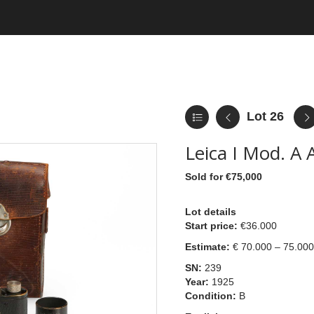
Lot 26
Leica I Mod. A
Sold for €75,000
Lot details
Start price:
€36.000
Estimate:
€ 70.000 – 75.000
SN:
239
Year:
1925
Condition:
B