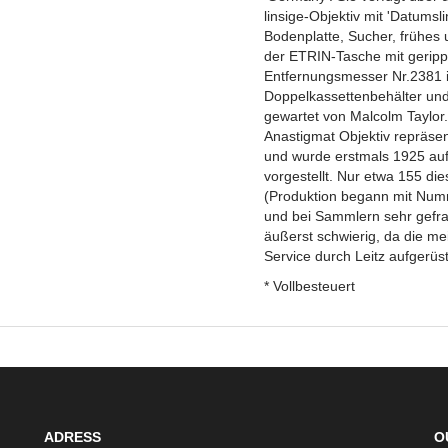
linsige-Objektiv mit 'Datumsli
Bodenplatte, Sucher, frühes u
der ETRIN-Tasche mit gerip
Entfernungsmesser Nr.2381 in
Doppelkassettenbehälter und
gewartet von Malcolm Taylor
Anastigmat Objektiv repräsen
und wurde erstmals 1925 auf 
vorgestellt. Nur etwa 155 d
(Produktion begann mit Numme
und bei Sammlern sehr gefrag
äußerst schwierig, da die m
Service durch Leitz aufgerüs
* Vollbesteuert
ADRESS
O