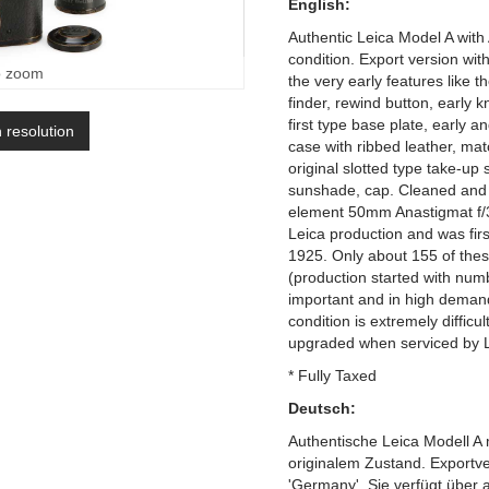
English:
Authentic Leica Model A with
condition. Export version with
o zoom
the very early features like th
finder, rewind button, early k
first type base plate, early a
h resolution
case with ribbed leather, ma
original slotted type take-up
sunshade, cap. Cleaned and 
element 50mm Anastigmat f/3.5
Leica production and was first
1925. Only about 155 of thes
(production started with numb
important and in high demand
condition is extremely difficu
upgraded when serviced by L
* Fully Taxed
Deutsch:
Authentische Leica Modell A 
originalem Zustand. Exportve
'Germany'. Sie verfügt über 