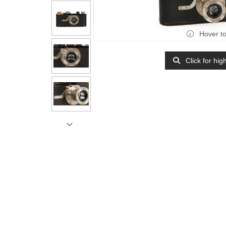
Hover t
Click for hig