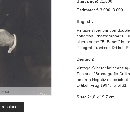
Start price:
€1.600
Estimate:
€ 3.000–3.600
English:
Vintage silver print on doub
condition. Photographer's "B
sitters name "E. Beneš" in t
Fotograf Frantisek Drtikol, P
Deutsch:
Vintage-Silbergelatineabzug 
Zustand. "Bromografia Drtiko
unteren Negativ einbelichtet
Drtikol, Prag 1994, Tafel 31.
o zoom
Size:
24,8 x 19,7 cm
h resolution