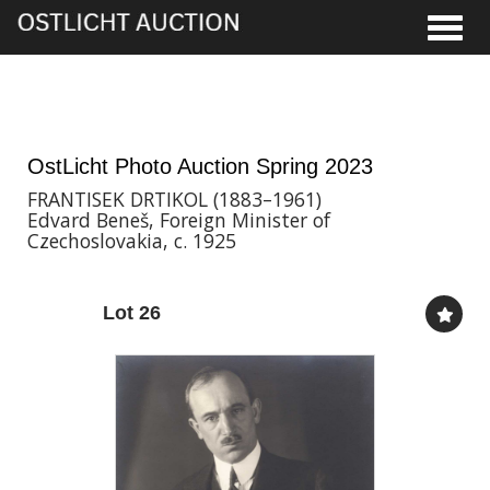
Toggle
2nd Jun, 2023 17:00
OstLicht Photo Auction Spring 2023
FRANTISEK DRTIKOL (1883–1961)
Edvard Beneš, Foreign Minister of
Czechoslovakia, c. 1925
Lot 26