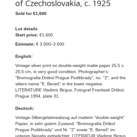
of Czechoslovakia, c. 1925
Sold for €1,600
Lot details
Start price:
€1.600
Estimate:
€ 3.000–3.600
English:
Vintage silver print on double-weight matte paper 25,5 x
20,5 cm, in very good condition. Photographer's
"Bromografia Drtikol Prague Poděbrady", no. "2", and the
sitters name "E. Beneš" in the lower negative.
LITERATURE Vladimir Birgus, Fotograf Frantisek Drtikol,
Prague 1994, plate 31.
Deutsch:
Vintage-Silbergelatineabzug auf mattem "double-weight"
Papier, in sehr gutem Zustand. "Bromografia Drtikol
Prague Poděbrady" und Nr. "2" sowie "E. Beneš" im
unteren Negativ einbelichtet. LITERATUR Vladimir Birgus,