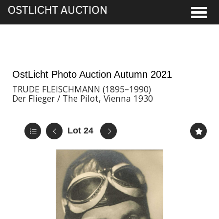
Toggle
19th Nov, 2021 17:00
OstLicht Photo Auction Autumn 2021
TRUDE FLEISCHMANN (1895–1990)
Der Flieger / The Pilot, Vienna 1930
Lot 24