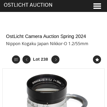
Toggle
5th Jun, 2024 13:00
OstLicht Camera Auction Spring 2024
Nippon Kogaku Japan Nikkor-O 1.2/55mm
Lot 238