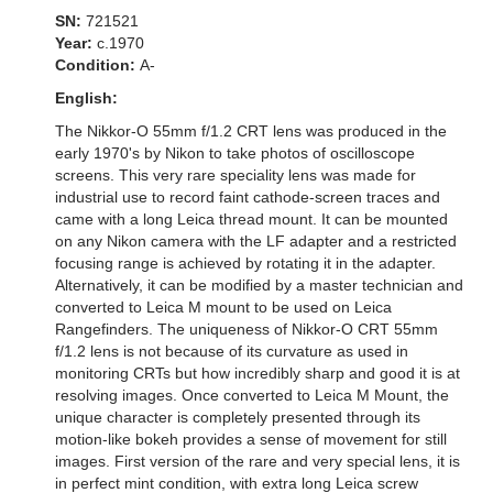
SN:
721521
Year:
c.1970
Condition:
A-
English:
The Nikkor-O 55mm f/1.2 CRT lens was produced in the
early 1970's by Nikon to take photos of oscilloscope
screens. This very rare speciality lens was made for
industrial use to record faint cathode-screen traces and
came with a long Leica thread mount. It can be mounted
on any Nikon camera with the LF adapter and a restricted
focusing range is achieved by rotating it in the adapter.
Alternatively, it can be modified by a master technician and
converted to Leica M mount to be used on Leica
Rangefinders. The uniqueness of Nikkor-O CRT 55mm
f/1.2 lens is not because of its curvature as used in
monitoring CRTs but how incredibly sharp and good it is at
resolving images. Once converted to Leica M Mount, the
unique character is completely presented through its
motion-like bokeh provides a sense of movement for still
images. First version of the rare and very special lens, it is
in perfect mint condition, with extra long Leica screw