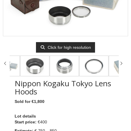
Click for high resolution
Nippon Kogaku Tokyo Lens
Hoods
Sold for €1,800
Lot details
Start price:
€400
Estimate:
€ 750 – 850