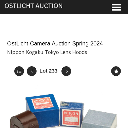
Toggle
5th Jun, 2024 13:00
OstLicht Camera Auction Spring 2024
Nippon Kogaku Tokyo Lens Hoods
Lot 233