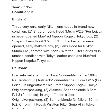
Year:
c.1954
Condition:
A
English:
Three very rare, early Nikon lens hoods in brand new
condition: (1) Snap-on Lens Hood 3.5cm F/2.5 (For Leica),
in never opened blue/red Nippon Kogaku Tokyo box, (2)
Snap-on Lens Hood 3.5cm F/1.8 (For Leica), in never
opened, early maker's box, (3) Lens Hood for Nikkor
50mm F/2 , chrome with Kodak Wratten Filter Series VI in
unused condition with Tokyo leather case and blue/red
Nippon Kogaku Tokyo box.
Deutsch:
Drei sehr seltene, frühe Nikon Sonnenblenden in 100%
Neuzustand: (1) Aufsteck-Sonnenblende 3.5cm F/2.5 (Für
Leica), in ungeöffneter blau/roter Nippon Kogaku Tokyo
Originalverpackung, (2) Aufsteck-Sonnenblende 3.5cm
F/1.8 (For Leica), in ungeöffneter, früher
Originalverpackung, (3) Sonnenblende für Nikkor 50mm
F/2, Chrom mit Kodak Wratten Filter Serie VI in Tokyo