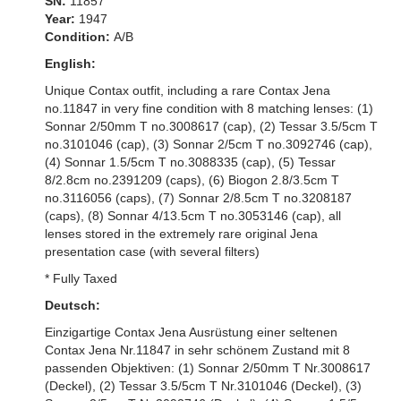
SN:
11857
Year:
1947
Condition:
A/B
English:
Unique Contax outfit, including a rare Contax Jena
no.11847 in very fine condition with 8 matching lenses: (1)
Sonnar 2/50mm T no.3008617 (cap), (2) Tessar 3.5/5cm T
no.3101046 (cap), (3) Sonnar 2/5cm T no.3092746 (cap),
(4) Sonnar 1.5/5cm T no.3088335 (cap), (5) Tessar
8/2.8cm no.2391209 (caps), (6) Biogon 2.8/3.5cm T
no.3116056 (caps), (7) Sonnar 2/8.5cm T no.3208187
(caps), (8) Sonnar 4/13.5cm T no.3053146 (cap), all
lenses stored in the extremely rare original Jena
presentation case (with several filters)
* Fully Taxed
Deutsch:
Einzigartige Contax Jena Ausrüstung einer seltenen
Contax Jena Nr.11847 in sehr schönem Zustand mit 8
passenden Objektiven: (1) Sonnar 2/50mm T Nr.3008617
(Deckel), (2) Tessar 3.5/5cm T Nr.3101046 (Deckel), (3)