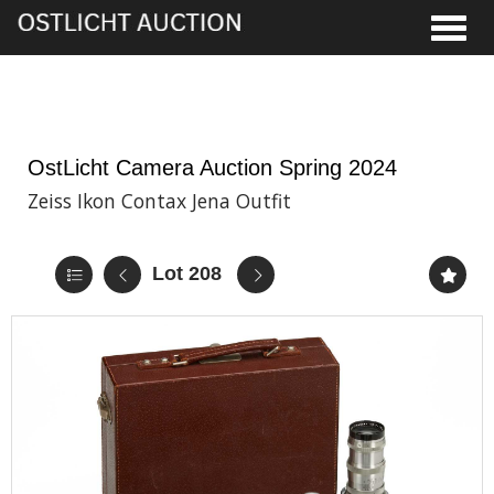
Toggle
5th Jun, 2024 13:00
OstLicht Camera Auction Spring 2024
Zeiss Ikon Contax Jena Outfit
Lot 208