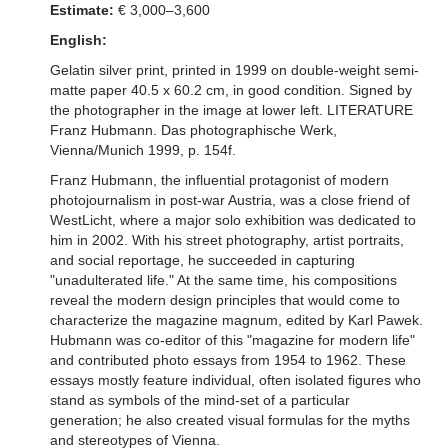
Estimate:
€ 3,000–3,600
English:
Gelatin silver print, printed in 1999 on double-weight semi-
matte paper 40.5 x 60.2 cm, in good condition. Signed by
the photographer in the image at lower left. LITERATURE
Franz Hubmann. Das photographische Werk,
Vienna/Munich 1999, p. 154f.
Franz Hubmann, the influential protagonist of modern
photojournalism in post-war Austria, was a close friend of
WestLicht, where a major solo exhibition was dedicated to
him in 2002. With his street photography, artist portraits,
and social reportage, he succeeded in capturing
"unadulterated life." At the same time, his compositions
reveal the modern design principles that would come to
characterize the magazine magnum, edited by Karl Pawek.
Hubmann was co-editor of this "magazine for modern life"
and contributed photo essays from 1954 to 1962. These
essays mostly feature individual, often isolated figures who
stand as symbols of the mind-set of a particular
generation; he also created visual formulas for the myths
and stereotypes of Vienna.