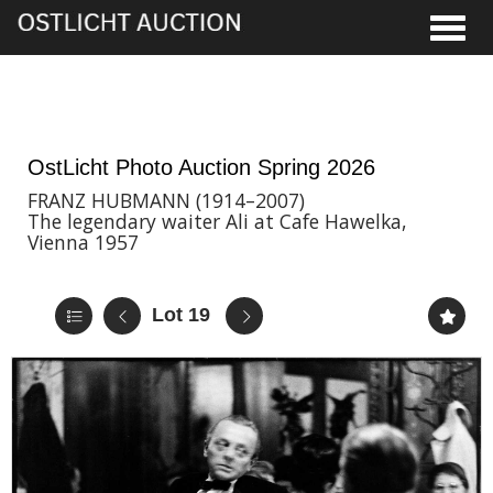
Toggle
28th May, 2026 16:00
OstLicht Photo Auction Spring 2026
FRANZ HUBMANN (1914–2007)
The legendary waiter Ali at Cafe Hawelka,
Vienna 1957
Lot 19