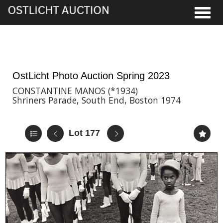
Toggle
2nd Jun, 2023 17:00
OstLicht Photo Auction Spring 2023
CONSTANTINE MANOS (*1934)
Shriners Parade, South End, Boston 1974
Lot 177