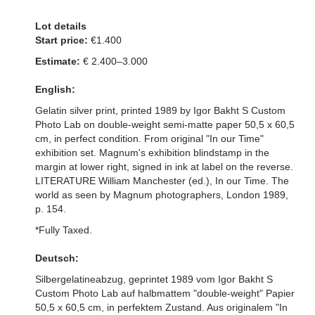
Lot details
Start price:
€1.400
Estimate:
€ 2.400–3.000
English:
Gelatin silver print, printed 1989 by Igor Bakht S Custom
Photo Lab on double-weight semi-matte paper 50,5 x 60,5
cm, in perfect condition. From original "In our Time"
exhibition set. Magnum's exhibition blindstamp in the
margin at lower right, signed in ink at label on the reverse.
LITERATURE William Manchester (ed.), In our Time. The
world as seen by Magnum photographers, London 1989,
p. 154.
*Fully Taxed.
Deutsch:
Silbergelatineabzug, geprintet 1989 vom Igor Bakht S
Custom Photo Lab auf halbmattem "double-weight" Papier
50,5 x 60,5 cm, in perfektem Zustand. Aus originalem "In