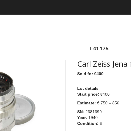
Lot 175
Carl Zeiss Jen
Sold for €400
Lot details
Start price:
€400
Estimate:
€ 750 – 850
SN:
2681699
Year:
1940
Condition:
B