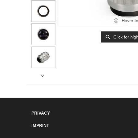
Hover t
Click for hig
PRIVACY
IMPRINT