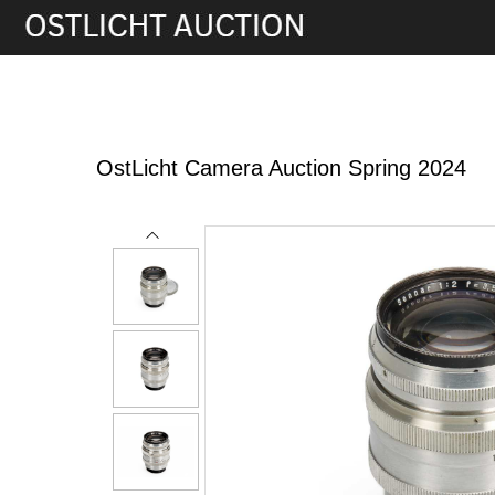
5th Jun, 2024 13:00
OstLicht Camera Auction Spring 2024