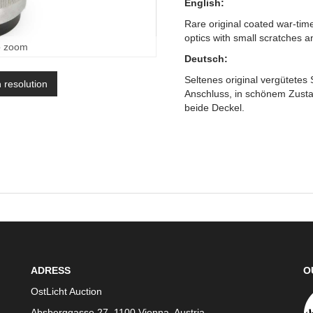
English:
Rare original coated war-tim
optics with small scratches 
o zoom
Deutsch:
Seltenes original vergütetes
h resolution
Anschluss, in schönem Zusta
beide Deckel.
ADRESS
O
OstLicht Auction
Absberggasse 27, 1100 Vienna, Austria