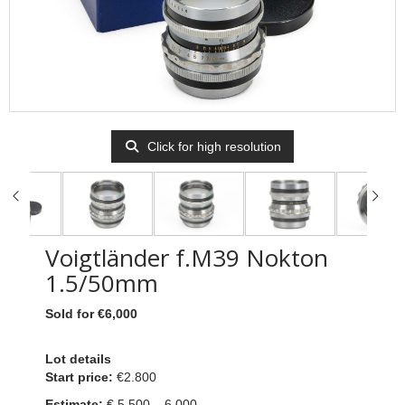
Click for high resolution
Voigtländer f.M39 Nokton
1.5/50mm
Sold for €6,000
Lot details
Start price:
€2.800
Estimate:
€ 5.500 – 6.000