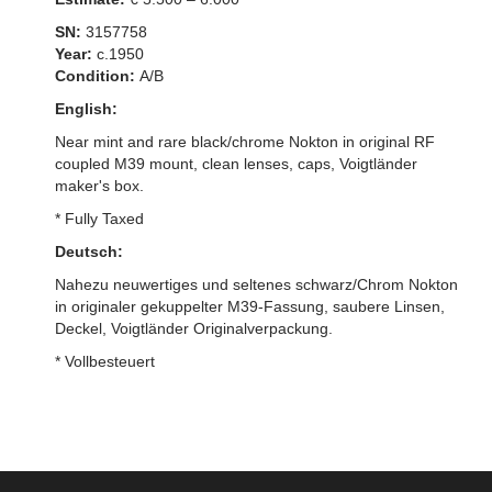
SN:
3157758
Year:
c.1950
Condition:
A/B
English:
Near mint and rare black/chrome Nokton in original RF
coupled M39 mount, clean lenses, caps, Voigtländer
maker's box.
* Fully Taxed
Deutsch:
Nahezu neuwertiges und seltenes schwarz/Chrom Nokton
in originaler gekuppelter M39-Fassung, saubere Linsen,
Deckel, Voigtländer Originalverpackung.
* Vollbesteuert