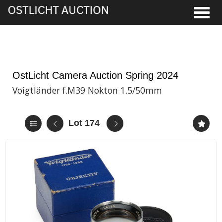
Toggle
5th Jun, 2024 13:00
OstLicht Camera Auction Spring 2024
Voigtländer f.M39 Nokton 1.5/50mm
Lot 174