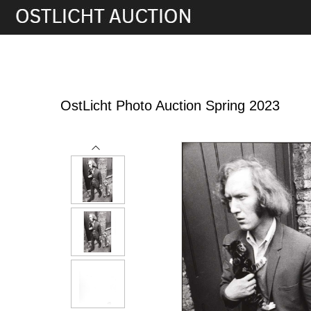
2nd Jun, 2023 17:00
OstLicht Photo Auction Spring 2023