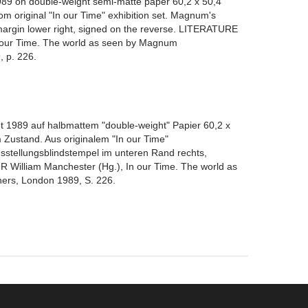
 1989 on double-weight semi-matte paper 60,2 x 50,4
rom original "In our Time" exhibition set. Magnum's
 margin lower right, signed on the reverse. LITERATURE
n our Time. The world as seen by Magnum
 p. 226.
et 1989 auf halbmattem "double-weight" Papier 60,2 x
 Zustand. Aus originalem "In our Time"
stellungsblindstempel im unteren Rand rechts,
UR William Manchester (Hg.), In our Time. The world as
rs, London 1989, S. 226.