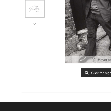
Hover t
Click for hig