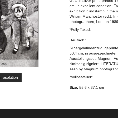
Gelatin silver print, printed
cm, in excellent condition. F
exhibition blindstamp in the
William Manchester (ed.), I
photographers, London 1989,
*Fully Taxed.
Deutsch:
Silbergelatineabzug, geprint
50,4 cm, in ausgezeichnetem
Ausstellungsset. Magnum-Aus
o zoom
rückseitig signiert. LITERAT
seen by Magnum photographe
*Vollbesteuert.
h resolution
Size:
55,6 x 37,1 cm