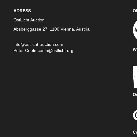
ADRESS
O
OstLicht Auction
Absberggasse 27, 1100 Vienna, Austria
info@ostlicht-auction.com
We
Peter Coeln
coeln@ostlicht.org
Os
C