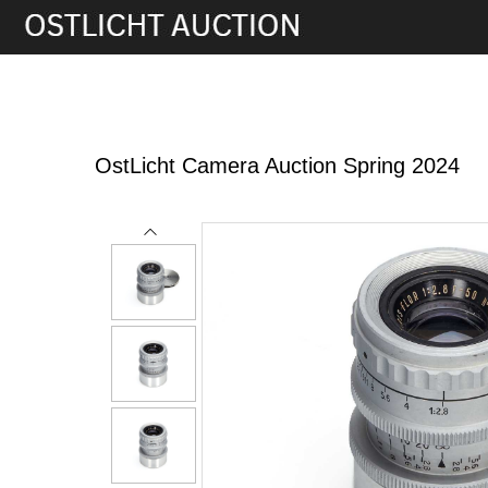
5th Jun, 2024 13:00
OstLicht Camera Auction Spring 2024