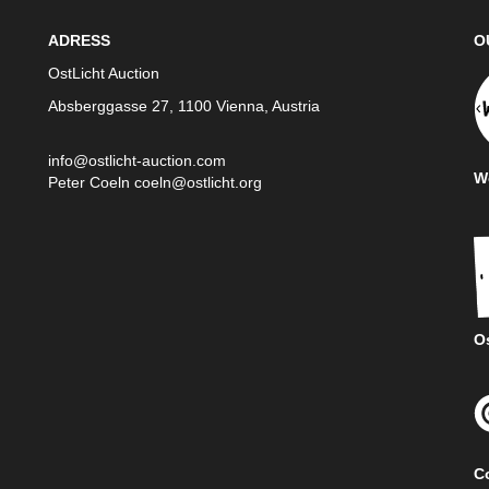
ADRESS
O
OstLicht Auction
Absberggasse 27, 1100 Vienna, Austria
info@ostlicht-auction.com
We
Peter Coeln
coeln@ostlicht.org
Os
C