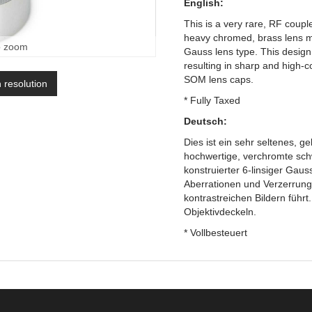
English:
This is a very rare, RF coupl
heavy chromed, brass lens mo
o zoom
Gauss lens type. This design 
resulting in sharp and high-c
SOM lens caps.
h resolution
* Fully Taxed
Deutsch:
Dies ist ein sehr seltenes, g
hochwertige, verchromte sch
konstruierter 6-linsiger Gaus
Aberrationen und Verzerrung
kontrastreichen Bildern füh
Objektivdeckeln.
* Vollbesteuert