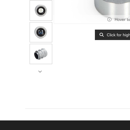
Hover t
Click for hig