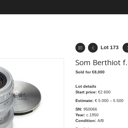
Lot 173
Som Berthiot f
Sold for €8,000
Lot details
Start price:
€2.600
Estimate:
€ 5.000 – 5.500
SN:
950066
Year:
c.1950
Condition:
A/B